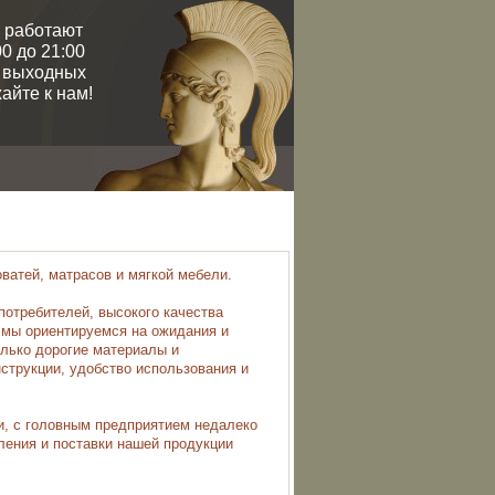
 работают
0 до 21:00
и выходных
айте к нам!
ватей, матрасов и мягкой мебели.
потребителей, высокого качества
 мы ориентируемся на ожидания и
лько дорогие материалы и
струкции, удобство использования и
и, с головным предприятием недалеко
вления и поставки нашей продукции