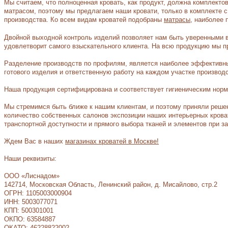
Мы считаем, что полноценная кровать, как продукт, должна комплект
матрасом, поэтому мы предлагаем наши кровати, только в комплекте 
производства. Ко всем видам кроватей подобраны
матрасы
, наиболее 
Двойной выходной контроль изделий позволяет нам быть уверенными в
удовлетворит самого взыскательного клиента. На всю продукцию мы п
Разделение производств по профилям, является наиболее эффективны
готового изделия и ответственную работу на каждом участке производс
Наша продукция сертифицирована и соответствует гигиеническим нор
Мы стремимся быть ближе к нашим клиентам, и поэтому приняли решен
количество собственных салонов экспозиции наших интерьерных крова
транспортной доступности и прямого выбора тканей и элементов при за
Ждем Вас в наших
магазинах кроватей в Москве!
Наши реквизиты:
ООО «Лиснадом»
142714, Московская Область, Ленинский район, д. Мисайлово, стр.2
ОГРН: 1105003000904
ИНН: 5003077071
КПП: 500301001
ОКПО: 63584887
ОКАТО: 46228822002