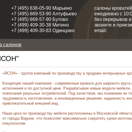
+7 (495) 638-05-90 Марьино
салоны кроватей
+7 (495) 669-53-90 Алтуфьево
ежедневно с 10:0
+7 (495) 669-57-90 Бутово
без перерывов 
+7 (499) 409-30-38 Митино
звоните и приезж
+7 (499) 409-30-83 Одинцово
email:
а салонов
ЯСОН"
«ЯСОН» - группа компаний по производству и продаже интерьерных кро
Концепция нашей компании - современные
кровати
для широкого круга 
исполнения и по доступной цене. Разрабатывая новые модели мебели,
пожелания реальных потребителей. Под качеством, мы понимаем не то
трудоемкость изготовления, а инновационные решения, надежность кон
привлекательный внешний вид.
Наши цеха по производству мебели расположены в Московской област
от города Видное, что позволяет максимально сократить сроки изгото
покупателям.