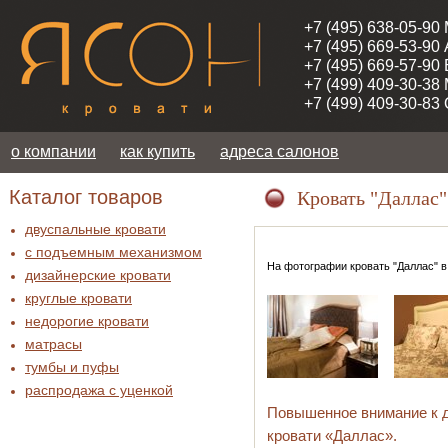
+7 (495) 638-05-90
+7 (495) 669-53-90
+7 (495) 669-57-90
+7 (499) 409-30-38
+7 (499) 409-30-83
о компании
как купить
адреса салонов
Каталог товаров
Кровать "Даллас"
двуспальные кровати
с подъемным механизмом
На фотографии кровать "Даллас" в
дизайнерские кровати
круглые кровати
недорогие кровати
матрасы
тумбы и пуфы
распродажа c уценкой
Повышенное внимание к д
кровати «Даллас».