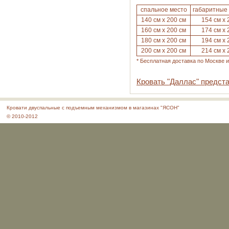
спальное место
габаритные
140 см х 200 см
154 см х 
160 см х 200 см
174 см х 
180 см х 200 см
194 см х 
200 см х 200 см
214 см х 
* Бесплатная доставка по Москве 
Кровать "Даллас" предст
Кровати двуспальные с подъемным механизмом в магазинах "ЯСОН"
© 2010-2012