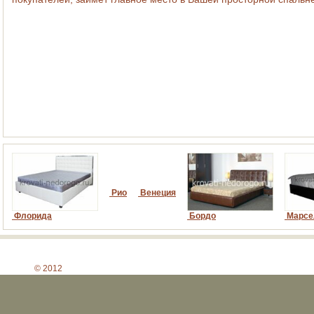
Рио
Венеция
Флорида
Бордо
Марсе
© 2012