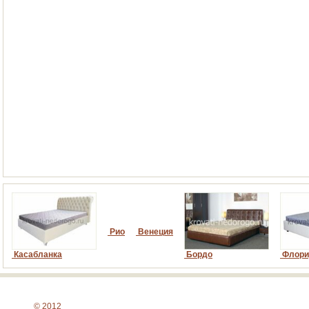
Рио
Венеция
Касабланка
Бордо
Флори
© 2012