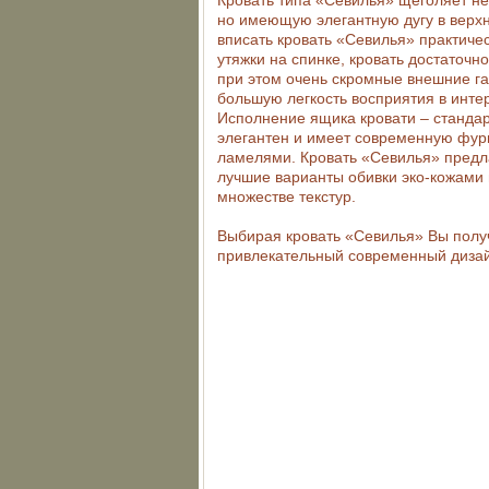
Кровать типа «Севилья» щеголяет не
но имеющую элегантную дугу в верхн
вписать кровать «Севилья» практиче
утяжки на спинке, кровать достаточн
при этом очень скромные внешние га
большую легкость восприятия в инте
Исполнение ящика
кровати
– стандар
элегантен и имеет современную фур
ламелями. Кровать «Севилья» предла
лучшие варианты обивки эко-кожами 
множестве текстур.
Выбирая кровать «Севилья» Вы получ
привлекательный современный дизай