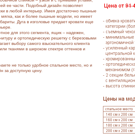
обычной спинкой – узкой и с прямыми углами,
ей ее части. Подобный дизайн позволяет
ски в любой интерьер. Имея достаточно пышные
о мягка, как и более пышные модели, но имеет
бариты. Дуга в изголовье придает кровати еще
рьере.
тное для этого сегмента, ящик – надежен,
нитуру и ортопедическую решетку с березовыми
гает выбору самого взыскательного клиента
или тканями в широком спектре оттенков и
аете не только удобное спальное место, но и
н за доступную цену.