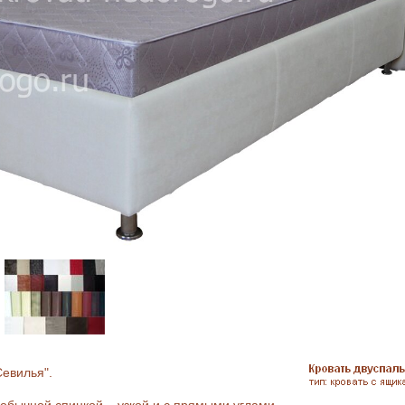
евилья".