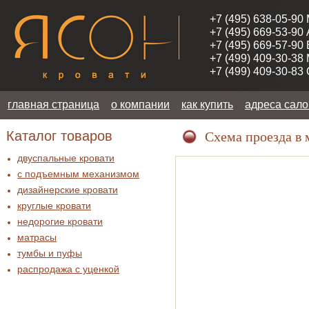
+7 (495) 638-05-90
+7 (495) 669-53-90
+7 (495) 669-57-90
+7 (499) 409-30-38
+7 (499) 409-30-83
главная страница
о компании
как купить
адреса сал
Каталог товаров
Схема проезда в 
двуспальные кровати
с подъемным механизмом
дизайнерские кровати
круглые кровати
недорогие кровати
матрасы
тумбы и пуфы
распродажа c уценкой