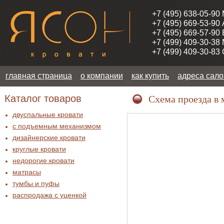
+7 (495) 638-05-90
+7 (495) 669-53-90
+7 (495) 669-57-90
+7 (499) 409-30-38
+7 (499) 409-30-83
главная страница
о компании
как купить
адреса сал
Каталог товаров
Схема проезда в 
двуспальные кровати
с подъемным механизмом
дизайнерские кровати
круглые кровати
недорогие кровати
матрасы
тумбы и пуфы
распродажа c уценкой