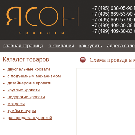
+7 (495) 638-05-90
+7 (495) 669-53-90
+7 (495) 669-57-90
+7 (499) 409-30-38
+7 (499) 409-30-83
главная страница
о компании
как купить
адреса сал
Каталог товаров
Схема проезда в 
двуспальные кровати
с подъемным механизмом
дизайнерские кровати
круглые кровати
недорогие кровати
матрасы
тумбы и пуфы
распродажа c уценкой