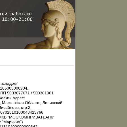
иснадом"
105003000904,
КПП 5003077071 / 500301001
еский адрес:
, Московская Область, Ленинский
Мисайлово, стр.2
40702810100048423766
 МКБ "МОСКОМПРИВАТБАНК"
 "Марьино")
101810400000000342,