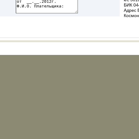
БИК 04
Адрес Б
Космон