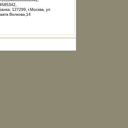
4585342,
анка: 127299, г.Москва, ул
авта Волкова,14