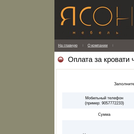
На главную
О компании
l
l
Оплата за кровати 
Заполните
Мобильный телефон
(пример: 9057772233)
Сумма