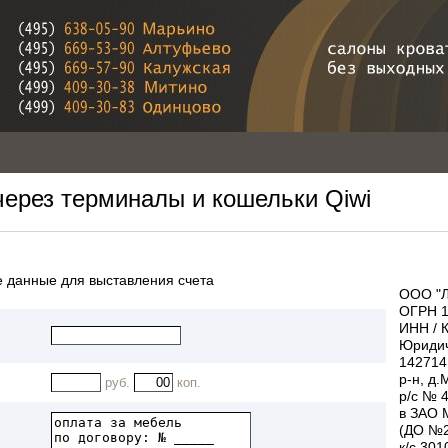
через терминалы и кошельки Qiwi
 данные для выставления счета
ООО "Л
ОГРН 1
ИНН / 
Юридич
142714
р-н, д.
руб.
коп.
р/с № 
в ЗАО
(ДО №2
к/с 30