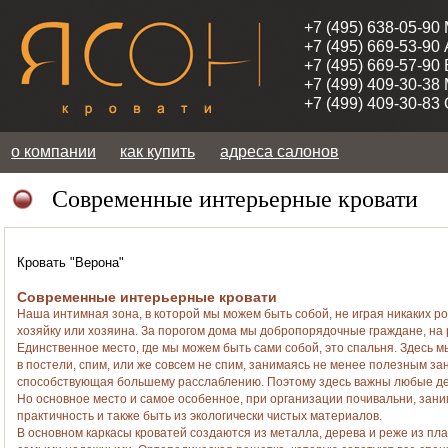
+7 (495) 638-05-90
+7 (495) 669-53-90
+7 (495) 669-57-90
+7 (499) 409-30-38
+7 (499) 409-30-83
о компании
как купить
адреса салонов
Современные интерьерные кровати
Кровать "Верона"
Современные интерьерные кровати
Наша интимная зона, в которой мы можем быть собой, не играя никаких ро
хозяйку или хозяина. За порогом дома мы добропорядочные граждане, на
Единственное место, где мы можем быть сами собой, это спальня. Здесь 
в постели, спим, или же совсем не спим, занимаясь не менее полезным з
способствующая большему расслаблению. Поэтому здесь важны любые дета
Но основное место и самое особенное, при организации почивальни, зани
практичность и также быть из экологически чистых материалов.
В основном каркасы кроватей создаются из металла, дерева и реже из пл