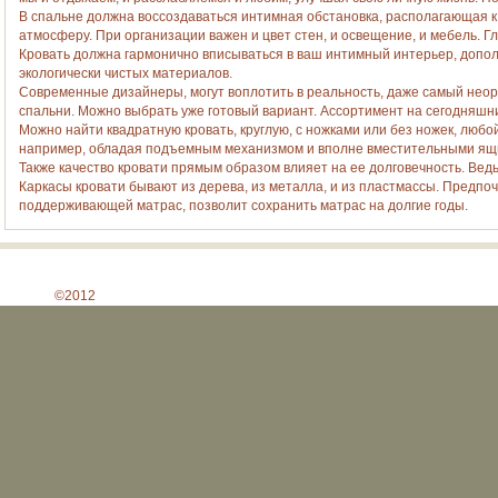
В спальне должна воссоздаваться интимная обстановка, располагающая к
атмосферу. При организации важен и цвет стен, и освещение, и мебель. Г
Кровать должна гармонично вписываться в ваш интимный интерьер, дополн
экологически чистых материалов.
Современные дизайнеры, могут воплотить в реальность, даже самый нео
спальни. Можно выбрать уже готовый вариант. Ассортимент на сегодняшни
Можно найти квадратную кровать, круглую, с ножками или без ножек, люб
например, обладая подъемным механизмом и вполне вместительными ящик
Также качество кровати прямым образом влияет на ее долговечность. Вед
Каркасы кровати бывают из дерева, из металла, и из пластмассы. Предпо
поддерживающей матрас, позволит сохранить матрас на долгие годы.
©2012