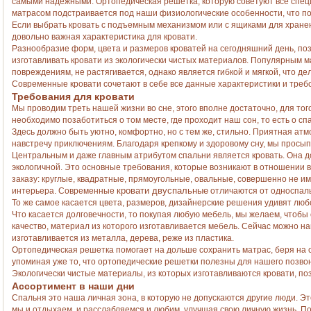
самыми надежными. Ортопедическая решетка, которую советуют все специа
матрасом подстраивается под наши физиологические особенности, что п
Если выбрать кровать с подъемным механизмом или с ящиками для хранен
довольно важная характеристика для кровати.
Разнообразие форм, цвета и размеров кроватей на сегодняшний день, по
изготавливать кровати из экологически чистых материалов. Популярным м
повреждениям, не растягивается, однако является гибкой и мягкой, что д
Современные кровати сочетают в себе все данные характеристики и треб
Требования для кровати
Мы проводим треть нашей жизни во сне, этого вполне достаточно, для тог
необходимо позаботиться о том месте, где проходит наш сон, то есть о сп
Здесь должно быть уютно, комфортно, но с тем же, стильно. Приятная атм
навстречу приключениям. Благодаря крепкому и здоровому сну, мы прос
Центральным и даже главным атрибутом спальни является кровать. Она дол
экологичной. Это основные требования, которые возникают в отношении 
заказу: круглые, квадратные, прямоугольные, овальные, совершенно не им
кровати двуспальные
интерьера. Современные
отличаются от односпаль
То же самое касается цвета, размеров, дизайнерские решения удивят люб
Что касается долговечности, то покупая любую мебель, мы желаем, чтобы
качество, материал из которого изготавливается мебель. Сейчас можно н
изготавливается из металла, дерева, реже из пластика.
Ортопедическая решетка помогает на дольше сохранить матрас, беря на се
упоминая уже то, что ортопедические решетки полезны для нашего позво
Экологически чистые материалы, из которых изготавливаются кровати, по
Ассортимент в наши дни
Спальня это наша личная зона, в которую не допускаются другие люди. Э
мы и отдыхаем, и расслабляемся и любим, улучшая свою личную жизнь. П