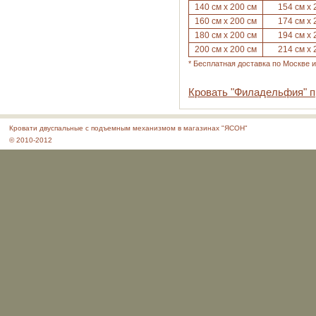
140 см х 200 см
154 см х 
160 см х 200 см
174 см х 
180 см х 200 см
194 см х 
200 см х 200 см
214 см х 
* Бесплатная доставка по Москве 
Кровать "Филадельфия" п
Кровати двуспальные с подъемным механизмом в магазинах "ЯСОН"
© 2010-2012