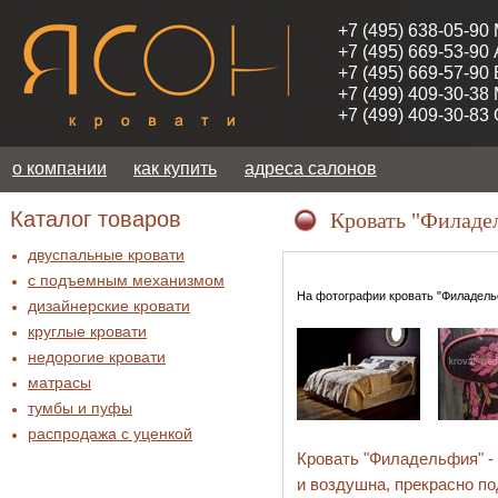
+7 (495) 638-05-90
+7 (495) 669-53-90
+7 (495) 669-57-90
+7 (499) 409-30-38
+7 (499) 409-30-83
о компании
как купить
адреса салонов
Каталог товаров
Кровать "Филаде
двуспальные кровати
с подъемным механизмом
На фотографии кровать "Филадельф
дизайнерские кровати
круглые кровати
недорогие кровати
матрасы
тумбы и пуфы
распродажа c уценкой
Кровать "Филадельфия" -
и воздушна, прекрасно п