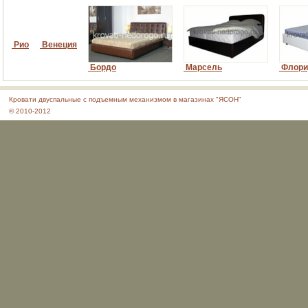
Рио
Венеция
Бордо
Марсель
Флори
Кровати двуспальные с подъемным механизмом в магазинах "ЯСОН"
© 2010-2012