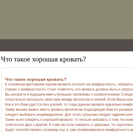
Что такое хорошая кровать?
Что такое хорошая кровать?
К основным критериям оценки кровати относят ее комфортность, габариты
Говоря о комфортности, стоит отметить, что кровать должна быть и упруго
Вы рискуете в будущем иметь большие проблемы с позвоночником. Специал
попытаться просунуть свою руку между матрасом и спиной. Если Ваша рука
бок и это Вам удастся без усилий, то тогда данная кровать идеально комф
Также весьма важно иметь кровать физически подходящую Вам по размер
следует выбирать индивидуально. Для этого супругам следует вдвоем улеч
Также если говорить о хорошей кровати, то нельзя забывать о том, что ко
сочетаться друг с другом. К тому же если говорить о здоровье, то тщате
будет способствовать лучшему сну, а, уже упоминавшаяся комфортность м