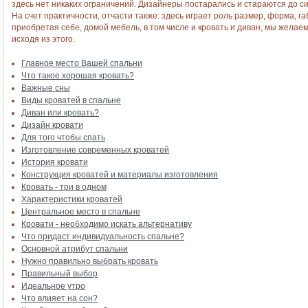
здесь нет никаких ограничений. Дизайнеры постарались и стараются до с
На счет практичности, отчасти также: здесь играет роль размер, форма, г
приобретая себе, домой мебель, в том числе и кровать и диван, мы желае
исходя из этого.
Главное место Вашей спальни
Что такое хорошая кровать?
Важные сны
Виды кроватей в спальне
Диван или кровать?
Дизайн кровати
Для того чтобы спать
Изготовление современных кроватей
История кровати
Конструкция кроватей и материалы изготовления
Кровать - три в одном
Характеристики кроватей
Центральное место в спальне
Кровати - необходимо искать альтернативу
Что придаст индивидуальность спальне?
Основной атрибут спальни
Нужно правильно выбрать кровать
Правильный выбор
Идеальное утро
Что влияет на сон?