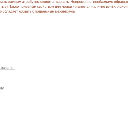
амым важным атрибутом является кровать. Непременно, необходимо обращать
стые). Также полезным свойством для кровати является наличие вентиляцион
ю обладает кровать с подъемным механизмом.
отовления
иву
?