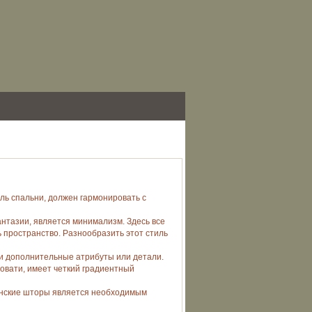
иль спальни, должен гармонировать с
нтазии, является минимализм. Здесь все
 пространство. Разнообразить этот стиль
ли дополнительные атрибуты или детали.
ровати, имеет четкий градиентный
понские шторы является необходимым