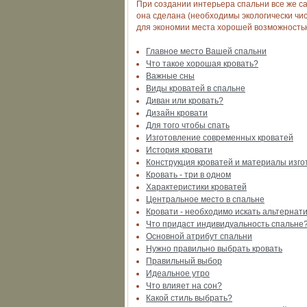
При создании интерьера спальни все же с
она сделана (необходимы экологически чи
для экономии места хорошей возможность
Главное место Вашей спальни
Что такое хорошая кровать?
Важные сны
Виды кроватей в спальне
Диван или кровать?
Дизайн кровати
Для того чтобы спать
Изготовление современных кроватей
История кровати
Конструкция кроватей и материалы изг
Кровать - три в одном
Характеристики кроватей
Центральное место в спальне
Кровати - необходимо искать альтернат
Что придаст индивидуальность спальне
Основной атрибут спальни
Нужно правильно выбрать кровать
Правильный выбор
Идеальное утро
Что влияет на сон?
Какой стиль выбрать?