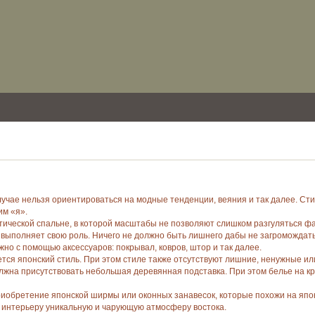
лучае нельзя ориентироваться на модные тенденции, веяния и так далее. Ст
им «я».
ической спальне, в которой масштабы не позволяют слишком разгуляться фа
 выполняет свою роль. Ничего не должно быть лишнего дабы не загромождать
но с помощью аксессуаров: покрывал, ковров, штор и так далее.
ется японский стиль. При этом стиле также отсутствуют лишние, ненужные и
олжна присутствовать небольшая деревянная подставка. При этом белье на к
приобретение японской ширмы или оконных занавесок, которые похожи на я
т интерьеру уникальную и чарующую атмосферу востока.