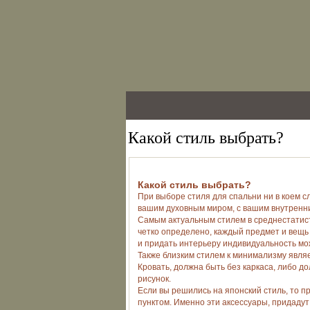
Какой стиль выбрать?
Какой стиль выбрать?
При выборе стиля для спальни ни в коем с
вашим духовным миром, с вашим внутренн
Самым актуальным стилем в среднестатист
четко определено, каждый предмет и вещь
и придать интерьеру индивидуальность мож
Также близким стилем к минимализму явля
Кровать, должна быть без каркаса, либо д
рисунок.
Если вы решились на японский стиль, то 
пунктом. Именно эти аксессуары, придаду