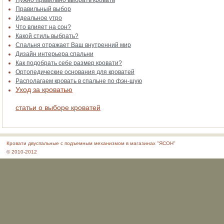
Нужно правильно выбрать кровать
Правильный выбор
Идеальное утро
Что влияет на сон?
Какой стиль выбрать?
Спальня отражает Ваш внутренний мир
Дизайн интерьера спальни
Как подобрать себе размер кровати?
Ортопедические основания для кроватей
Располагаем кровать в спальне по фэн-шую
Уход за кроватью
статьи о выборе кроватей
Кровати двуспальные с подъемным механизмом в магазинах "ЯСОН"
© 2010-2012