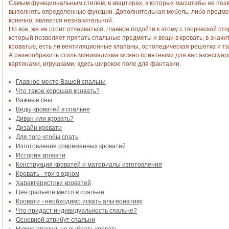
Самым функциональным стилем, в квартирах, в которых масштабы не позв
выполнять определенные функции. Дополнительная мебель, либо предмет
конечно, является незначительной.
Но все, же не стоит отчаиваться, главное подойти к этому с творческой 
который позволяет прятать спальные предметы и вещи в кровать, в значи
кроватью, есть ли вентиляционные клапаны, ортопедическая решетка и та
А разнообразить стиль минимализма можно приятными для вас аксессуар
картинами, игрушками, здесь широкое поле для фантазии.
Главное место Вашей спальни
Что такое хорошая кровать?
Важные сны
Виды кроватей в спальне
Диван или кровать?
Дизайн кровати
Для того чтобы спать
Изготовление современных кроватей
История кровати
Конструкция кроватей и материалы изготовления
Кровать - три в одном
Характеристики кроватей
Центральное место в спальне
Кровати - необходимо искать альтернативу
Что придаст индивидуальность спальне?
Основной атрибут спальни