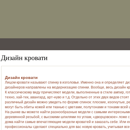
Дизайн кровати
Дизайн кровати
Лицом кровати называют спинку в изголовье. Именно она и определяет диз
дизайнеров направлены на модернизацию спинки. Вообще, весь дизайн кро
К классическому виду причисляют модели, выполненные в стиле ампир, гот
техно, хай-тек, авангард, арт-нуво и т.д. Отдельно от этих двух видов ст
различный дизайн можно увидеть по форме спинок: плоские, изогнутые,
могут быть обиты кожей или тканью с цветами, полутонами и тонами всей
На рынке вы можете найти разнообразные модели с самыми интересными 
деревянной резьбой, с высокими шпилями по углам, «дворцовское» ложе с 
дома найти самые впечатляющие модели кроватей и заказать себе. Или есл
профессионалы сделают специально для вас новую кровать, учитывая все