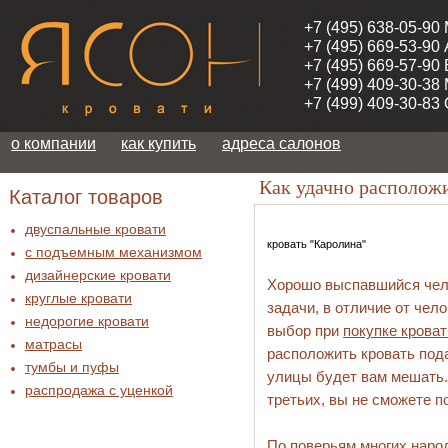
+7 (495) 638-05-90
+7 (495) 669-53-90
+7 (495) 669-57-90
+7 (499) 409-30-38
+7 (499) 409-30-83
о компании
как купить
адреса салонов
Как удачно расположи
Каталог товаров
двуспальные кровати
кровать "Каролина"
с подъемным механизмом
дизайнерские кровати
Хорошо выспавшийся чело
круглые кровати
задачи, в отличие от чел
недорогие кровати
выбор при
покупке кроват
матрасы
расположить кровать пода
тумбы и пуфы
улицы будет вам мешать. 
распродажа c уценкой
третьих, вы не сможете п
По поверьям многих народ