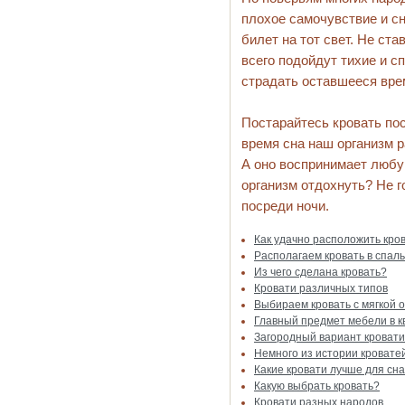
плохое самочувствие и сн
билет на тот свет. Не ста
всего подойдут тихие и с
страдать оставшееся вре
Постарайтесь кровать пос
время сна наш организм р
А оно воспринимает любую
организм отдохнуть? Не г
посреди ночи.
Как удачно расположить кров
Располагаем кровать в спал
Из чего сделана кровать?
Кровати различных типов
Выбираем кровать с мягкой 
Главный предмет мебели в к
Загородный вариант кровати
Немного из истории кровате
Какие кровати лучше для сн
Какую выбрать кровать?
Кровати разных народов