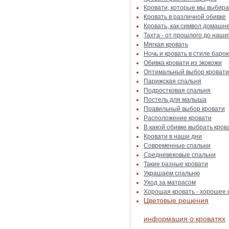
Кровати, которые мы выбир
Кровать в различной обивке
Кровать, как символ домашн
Тахта - от прошлого до наши
Мягкая кровать
Ночь и кровать в стиле барок
Обивка кровати из экокожи
Оптимальный выбор кровати
Парижская спальня
Подростковая спальня
Постель для малыша
Правильный выбор кровати
Расположение кровати
В какой обивке выбрать кров
Кровати в наши дни
Современные спальни
Средневековые спальни
Такие разные кровати
Украшаем спальню
Уход за матрасом
Хорошая кровать - хорошее
Цветовые решения
информация о кроватях