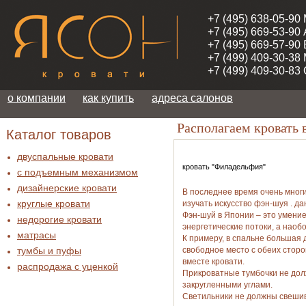
+7 (495) 638-05-90
+7 (495) 669-53-90
+7 (495) 669-57-90
+7 (499) 409-30-38
+7 (499) 409-30-83
о компании
как купить
адреса салонов
Располагаем кровать 
Каталог товаров
двуспальные кровати
кровать "Филадельфия"
с подъемным механизмом
дизайнерские кровати
В последнее время очень многие
круглые кровати
изучать искусство фэн-шуя . д
Фэн-шуй в Японии – это умение
недорогие кровати
энергетические потоки, а наоб
матрасы
К примеру, в спальне большая 
тумбы и пуфы
свободное место с обеих стор
вместе кровати.
распродажа c уценкой
Прикроватные тумбочки не до
закругленными углами.
Светильники не должны свешива