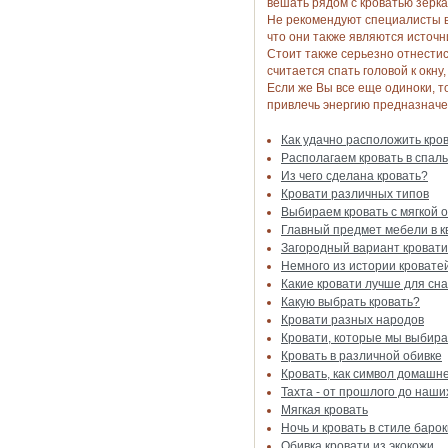
вешать рядом с кроватью зерка
Не рекомендуют специалисты в
что они также являются источн
Стоит также серьезно отнестис
считается спать головой к окну,
Если же Вы все еще одиноки, т
привлечь энергию предназначе
Как удачно расположить кров
Располагаем кровать в спал
Из чего сделана кровать?
Кровати различных типов
Выбираем кровать с мягкой 
Главный предмет мебели в к
Загородный вариант кровати
Немного из истории кровате
Какие кровати лучше для сн
Какую выбрать кровать?
Кровати разных народов
Кровати, которые мы выбир
Кровать в различной обивке
Кровать, как символ домашн
Тахта - от прошлого до наши
Мягкая кровать
Ночь и кровать в стиле барок
Обивка кровати из экокожи