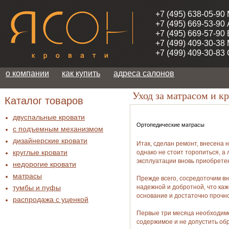
+7 (495) 638-05-90
+7 (495) 669-53-90
+7 (495) 669-57-90
+7 (499) 409-30-38
+7 (499) 409-30-83
о компании
как купить
адреса салонов
Уход за матрасом и к
Каталог товаров
двуспальные кровати
Ортопедические матрасы
с подъемным механизмом
дизайнерские кровати
Итак, сделан ремонт, внесена 
круглые кровати
однако не стоит торопиться, 
эксплуатации вновь приобрете
недорогие кровати
матрасы
Прежде всего, сосредоточим в
тумбы и пуфы
надежной и добротной, что каж
основание и достаточно прочно
распродажа c уценкой
Первые три месяца необходим
содержимое и не допустить об