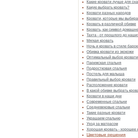
Какие кровати лучше для сн
Какую выбрать кровать?
Кровати разных народов
Кровати, которые мы выбир
Кровать в различной обивке
Кровать, как символ домашн
Тахта - от прошлого до наши
Мягкая кровать
Ночь и кровать в стиле барок
Обивка кровати из экокожи
Оптимальный выбор кровати
Парижская спальня
Подростковая спальня
Постель для малыша
Правильный выбор кровати
Расположение кровати
В какой обивке выбрать кров
Кровати в наши дни
Современные спальни
Средневековые спальни
Такие разные кровати
Украшаем спальню
Уход за матрасом
Хорошая кровать - хорошее
Цветовые решения