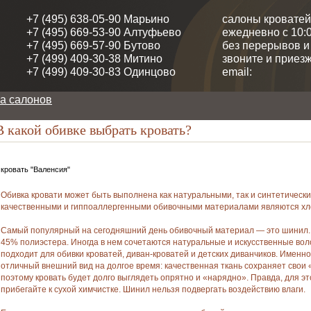
+7 (495) 638-05-90 Марьино
салоны кроватей
+7 (495) 669-53-90 Алтуфьево
ежедневно с 10:0
+7 (495) 669-57-90 Бутово
без перерывов 
+7 (499) 409-30-38 Митино
звоните и приезж
+7 (499) 409-30-83 Одинцово
email:
а салонов
 какой обивке выбрать кровать?
кровать "Валенсия"
Обивка кровати может быть выполнена как натуральными, так и синтетичес
качественными и гиппоаллергенными обивочными материалами являются хло
Самый популярный на сегодняшний день обивочный материал — это шинил. 
45% полиэстера. Иногда в нем сочетаются натуральные и искусственные воло
подходит для обивки кроватей, диван-кроватей и детских диванчиков. Именн
отличный внешний вид на долгое время: качественная ткань сохраняет свои 
поэтому кровать будет долго выглядеть опрятно и «нарядно». Правда, для эт
прибегайте к сухой химчистке. Шинил нельзя подвергать воздействию влаги.