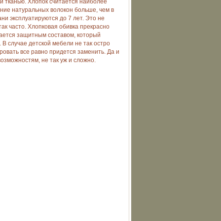
й тканью. Хлопок считается наиболее
ние натуральных волокон больше, чем в
ни эксплуатируются до 7 лет. Это не
 так часто. Хлопковая обивка прекрасно
вается защитным составом, который
 В случае детской мебели не так остро
ровать все равно придется заменить. Да и
озможностям, не так уж и сложно.