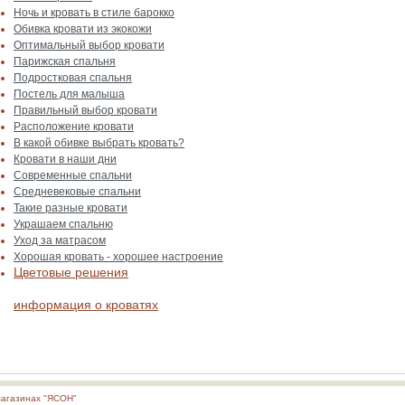
Ночь и кровать в стиле барокко
Обивка кровати из экокожи
Оптимальный выбор кровати
Парижская спальня
Подростковая спальня
Постель для малыша
Правильный выбор кровати
Расположение кровати
В какой обивке выбрать кровать?
Кровати в наши дни
Современные спальни
Средневековые спальни
Такие разные кровати
Украшаем спальню
Уход за матрасом
Хорошая кровать - хорошее настроение
Цветовые решения
информация о кроватях
магазинах "ЯСОН"