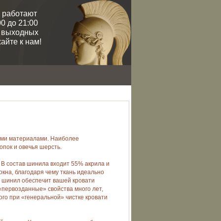
 работают
0 до 21:00
и выходных
айте к нам!
кими материалами. Наиболее
пок и овечья шерсть.
В состав шинила входит 55% акрила и
кна, благодаря чему ткань идеально
о шинил обеспечит вашей кровати
«первозданные» свойства много лет,
ого при «генеральной» чистке кровати