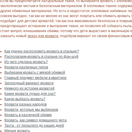
Если вы предпочитаете натуральные ткани, то выбирайте кровать с хлопково
экологически чистым и безопасным материалом. В хлопковых тканях содержа
других обивочных материалах. Но есть и недостаток: хлопковые набивные тка
совсем выгодно, так как не многие из нас могут покупать или обивать кровать
подойдет для детских кроватей, так как она максимально безопасна и покры
предотвращает истирание и выгорание ткани, не позволяя ей собирать пыль.
стоит вопрос изнашивания обивки, потому что дети вырастают и маленькую к
заказать новый
чехол для кровати
, подобрав вариант по своим финансовым в
Как удачно расположить кровать в спальне?
Располагаем кровать в спальне по фэн-шуй
Из чего сделана кровать?
Кровати различных типов
Выбираем кровать с мягкой обивкой
Главный предмет мебели в квартире
Загородный вариант кровати
Немного из истории кроватей
Какие кровати лучше для сна?
Какую выбрать кровать?
Кровати разных народов
Кровати, которые мы выбираем
Кровать в различной обивке
Кровать, как символ домашнего уюта
Тахта - от прошлого до наших дней
Мягкая кровать