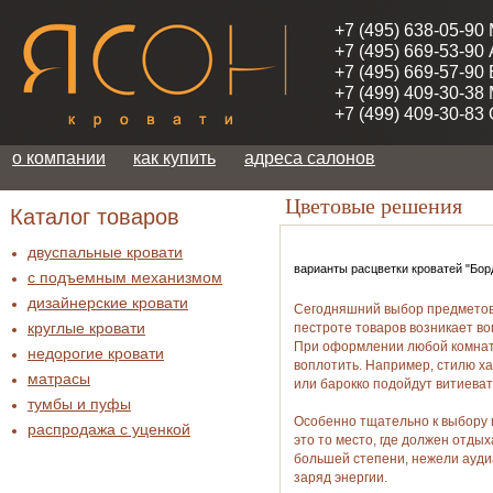
+7 (495) 638-05-90
+7 (495) 669-53-90
+7 (495) 669-57-90
+7 (499) 409-30-38
+7 (499) 409-30-83
о компании
как купить
адреса салонов
Цветовые решения
Каталог товаров
двуспальные кровати
варианты расцветки кроватей "Бор
с подъемным механизмом
дизайнерские кровати
Сегодняшний выбор предметов 
круглые кровати
пестроте товаров возникает во
При оформлении любой комнаты 
недорогие кровати
воплотить. Например, стилю ха
матрасы
или барокко подойдут витиева
тумбы и пуфы
Особенно тщательно к выбору ц
распродажа c уценкой
это то место, где должен отды
большей степени, нежели ауди
заряд энергии.