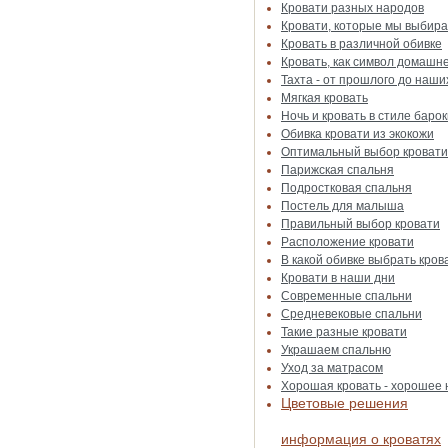
Кровати разных народов
Кровати, которые мы выбир
Кровать в различной обивке
Кровать, как символ домашн
Тахта - от прошлого до наши
Мягкая кровать
Ночь и кровать в стиле барок
Обивка кровати из экокожи
Оптимальный выбор кровати
Парижская спальня
Подростковая спальня
Постель для малыша
Правильный выбор кровати
Расположение кровати
В какой обивке выбрать кров
Кровати в наши дни
Современные спальни
Средневековые спальни
Такие разные кровати
Украшаем спальню
Уход за матрасом
Хорошая кровать - хорошее
Цветовые решения
информация о кроватях