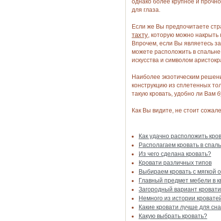
однако более крупное и прочн
для глаза.
Если же Вы предпочитаете стр
тахту
, которую можно накрыть
Впрочем, если Вы являетесь за
можете расположить в спальне
искусства и символом аристокр
Наиболее экзотическим решени
конструкцию из сплетенных то
такую кровать, удобно ли Вам б
Как Вы видите, не стоит сожал
Как удачно расположить кров
Располагаем кровать в спал
Из чего сделана кровать?
Кровати различных типов
Выбираем кровать с мягкой 
Главный предмет мебели в к
Загородный вариант кровати
Немного из истории кровате
Какие кровати лучше для сн
Какую выбрать кровать?