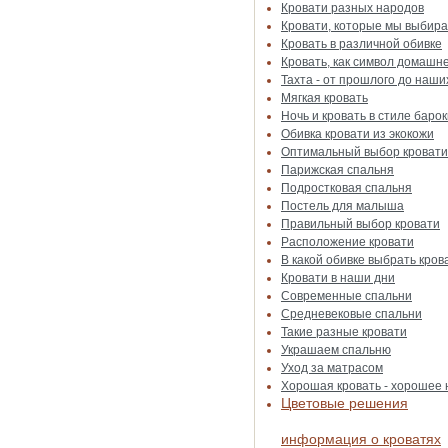
Кровати разных народов
Кровати, которые мы выбир
Кровать в различной обивке
Кровать, как символ домашн
Тахта - от прошлого до наши
Мягкая кровать
Ночь и кровать в стиле барок
Обивка кровати из экокожи
Оптимальный выбор кровати
Парижская спальня
Подростковая спальня
Постель для малыша
Правильный выбор кровати
Расположение кровати
В какой обивке выбрать кров
Кровати в наши дни
Современные спальни
Средневековые спальни
Такие разные кровати
Украшаем спальню
Уход за матрасом
Хорошая кровать - хорошее
Цветовые решения
информация о кроватях