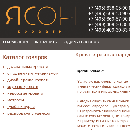
+7 (495) 638-05-90
+7 (495) 669-53-90
+7 (495) 669-57-90
+7 (499) 409-30-38
+7 (499) 409-30-83
о компании
как купить
адреса салонов
Кровати разных наро
Каталог товаров
двуспальные кровати
кровать "Анталья"
с подъемным механизмом
дизайнерские кровати
Зачастую нам очень не хватае
круглые кровати
туристических фирм, однако у 
погрузиться в мир других культу
недорогие кровати
матрасы
Сегодня ощутить себя в любой 
тумбы и пуфы
выбрать определенную страну и
Обустраивать в национальном к
распродажа c уценкой
самые смелые мечты, не шокир
К примеру, Вы являетесь стра
можете поставить так называе