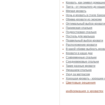
Кровать, как символ домашн
Тахта - от прошлого до наши
Мягкая кровать
Ночь и кровать в стиле барок
Обивка кровати из экокожи
Оптимальный выбор кровати
Парижская спальня
Подростковая спальня
Постель для малыша
Правильный выбор кровати
Расположение кровати
В какой обивке выбрать кров
Кровати в наши дни
Современные спальни
Средневековые спальни
Такие разные кровати
Украшаем спальню
Уход за матрасом
Хорошая кровать - хорошее
Цветовые решения
информация о кроватях