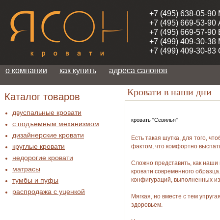
+7 (495) 638-05-90
+7 (495) 669-53-90
+7 (495) 669-57-90
+7 (499) 409-30-38
+7 (499) 409-30-83
о компании
как купить
адреса салонов
Кровати в наши дни
Каталог товаров
двуспальные кровати
кровать "Севилья"
с подъемным механизмом
дизайнерские кровати
Есть такая шутка, для того, чт
круглые кровати
фактом, что комфортно выспат
недорогие кровати
Сложно представить, как наши п
матрасы
кровати современного образца
тумбы и пуфы
конфигураций, выполненных из
распродажа c уценкой
Мягкая, но вместе с тем упруг
здоровьем.