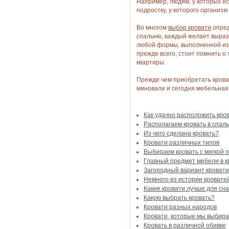
Например, людям, у которых ес
подростку, у которого организ
Во многом
выбор кровати
опред
спальню, каждый желает выраз
любой формы, выполненной из 
прежде всего, стоит помнить о
квартиры.
Прежде чем приобретать крова
миновали и сегодня мебельная 
Как удачно расположить кров
Располагаем кровать в спал
Из чего сделана кровать?
Кровати различных типов
Выбираем кровать с мягкой 
Главный предмет мебели в к
Загородный вариант кровати
Немного из истории кровате
Какие кровати лучше для сн
Какую выбрать кровать?
Кровати разных народов
Кровати, которые мы выбир
Кровать в различной обивке