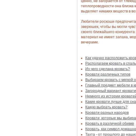
ценно, не загорается от тлеющ
теплопроводности она близка к
выделяет никаких веществ в воз
Любители роскоши предпочитают
зверюшек, чтобы вы могли чувс
своего ближайшего конкурента 
материал не имеет запаха, мо
вечерами.
Как удачно расположить кров
Располагаем кровать в спал
Из чего сделана кровать?
Кровати различных типов
Выбираем кровать с мягкой 
Главный предмет мебели в к
Загородный вариант кровати
Немного из истории кровате
Какие кровати лучше для сн
Какую выбрать кровать?
Кровати разных народов
Кровати, которые мы выбир
Кровать в различной обивке
Кровать, как символ домашн
Тахта - от прошлого до наши