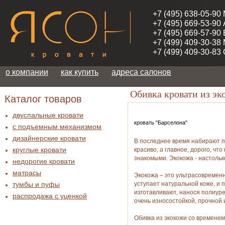
+7 (495) 638-05-90
+7 (495) 669-53-90
+7 (495) 669-57-90
+7 (499) 409-30-38
+7 (499) 409-30-83
о компании
как купить
адреса салонов
Обивка кровати из эк
Каталог товаров
двуспальные кровати
кровать "Барселона"
с подъемным механизмом
дизайнерские кровати
В последнее время набирают 
круглые кровати
красиво, а главное, дорого, чт
знакомыми. Экокожа - настольк
недорогие кровати
матрасы
Экокожа – это ультрасовремен
тумбы и пуфы
уступает натуральной коже, и 
изготавливают, нанося полиур
распродажа c уценкой
очень износостойкой, прочной 
Обивка из экокожи со временем