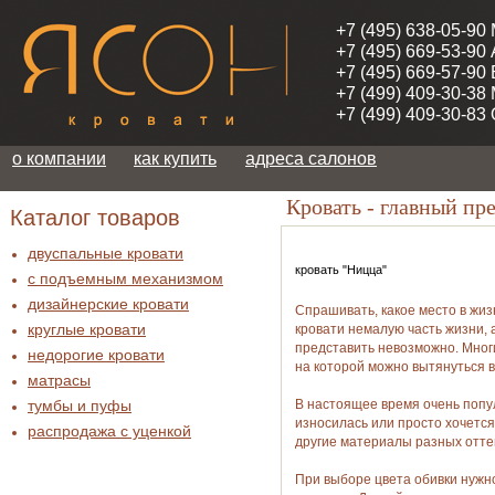
+7 (495) 638-05-90
+7 (495) 669-53-90
+7 (495) 669-57-90
+7 (499) 409-30-38
+7 (499) 409-30-83
о компании
как купить
адреса салонов
Кровать - главный пр
Каталог товаров
двуспальные кровати
кровать "Ницца"
с подъемным механизмом
дизайнерские кровати
Спрашивать, какое место в жизн
круглые кровати
кровати немалую часть жизни, 
представить невозможно. Многие
недорогие кровати
на которой можно вытянуться во
матрасы
тумбы и пуфы
В настоящее время очень попул
износилась или просто хочется
распродажа c уценкой
другие материалы разных оттен
При выборе цвета обивки нужно