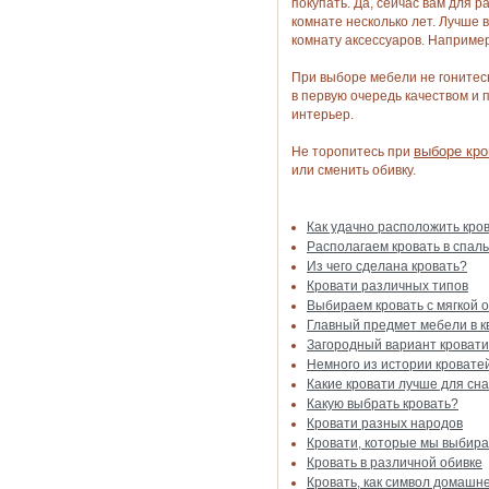
покупать. Да, сейчас вам для р
комнате несколько лет. Лучше 
комнату аксессуаров. Например
При выборе мебели не гонитесь
в первую очередь качеством и 
интерьер.
выборе кро
Не торопитесь при
или сменить обивку.
Как удачно расположить кров
Располагаем кровать в спал
Из чего сделана кровать?
Кровати различных типов
Выбираем кровать с мягкой 
Главный предмет мебели в к
Загородный вариант кровати
Немного из истории кровате
Какие кровати лучше для сн
Какую выбрать кровать?
Кровати разных народов
Кровати, которые мы выбир
Кровать в различной обивке
Кровать, как символ домашн