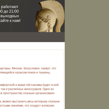
 работают
0 до 21:00
и выходных
айте к нам!
артиры. Многие, безусловно, скажут, что
вляющейся оазисом покоя и тишины,
омфортной и какая обстановка будет в ней
 так и различных аксессуаров. Одно из
все пространство спальни организовано
к, можно выстроить весь интерьер спальни
ростыми линиями, что создаст иллюзию