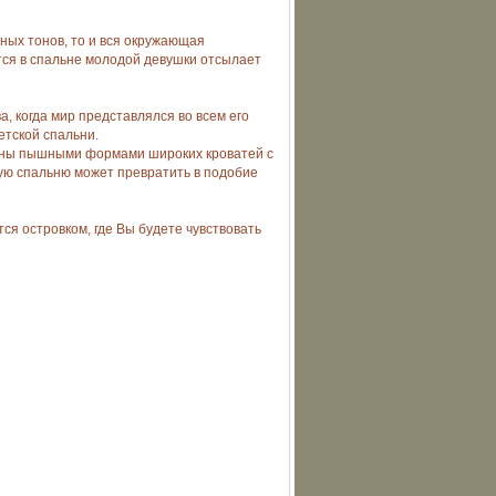
ных тонов, то и вся окружающая
ится в спальне молодой девушки отсылает
, когда мир представлялся во всем его
етской спальни.
влены пышными формами широких кроватей с
ую спальню может превратить в подобие
ся островком, где Вы будете чувствовать