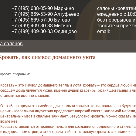
+7 (495) 638-05-90 Марьино
салоны кроватей
+7 (495) 669-53-90 Алтуфьево
ежедневно с 10:0
+7 (495) 669-57-90 Бутово
без перерывов 
+7 (499) 409-30-38 Митино
звоните и приезж
+7 (499) 409-30-83 Одинцово
email:
а салонов
ровать, как символ домашнего уюта
кровать "Каролина"
Кровать – это символ домашнего тепла и уюта, кровать – это сердце любой кв
сердцем дома является кухня, именно душой квартиры, хранящей тайны и я
становится именно спальня.
От выбора предметов мебели для спальни зависит то, насколько она будет к
царить. Мебельная индустрия предлагает широкий спектр, как самой мебели,
центральных мест в спальне занимает, безусловно кровать. Можно сказать, 
возле нее.
Кровать становится отправной точкой для создания определенного стиля. Та
в выдержанном строгом стиле, если выбрать стальную кровать с четкими и п