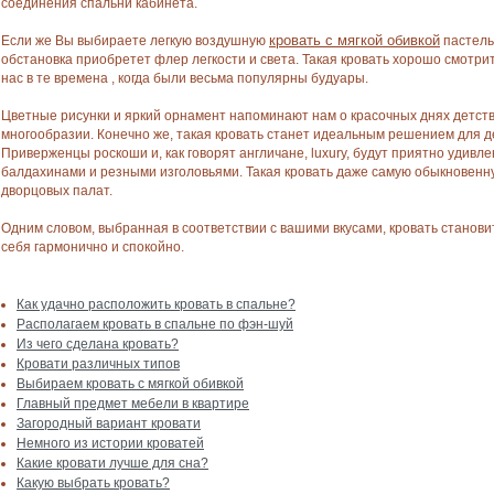
соединения спальни кабинета.
кровать с мягкой обивкой
Если же Вы выбираете легкую воздушную
пастель
обстановка приобретет флер легкости и света. Такая кровать хорошо смотр
нас в те времена , когда были весьма популярны будуары.
Цветные рисунки и яркий орнамент напоминают нам о красочных днях детства
многообразии. Конечно же, такая кровать станет идеальным решением для д
Приверженцы роскоши и, как говорят англичане, luxury, будут приятно уди
балдахинами и резными изголовьями. Такая кровать даже самую обыкновенн
дворцовых палат.
Одним словом, выбранная в соответствии с вашими вкусами, кровать становит
себя гармонично и спокойно.
Как удачно расположить кровать в спальне?
Располагаем кровать в спальне по фэн-шуй
Из чего сделана кровать?
Кровати различных типов
Выбираем кровать с мягкой обивкой
Главный предмет мебели в квартире
Загородный вариант кровати
Немного из истории кроватей
Какие кровати лучше для сна?
Какую выбрать кровать?