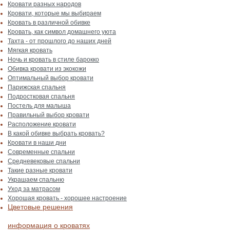
Кровати разных народов
Кровати, которые мы выбираем
Кровать в различной обивке
Кровать, как символ домашнего уюта
Тахта - от прошлого до наших дней
Мягкая кровать
Ночь и кровать в стиле барокко
Обивка кровати из экокожи
Оптимальный выбор кровати
Парижская спальня
Подростковая спальня
Постель для малыша
Правильный выбор кровати
Расположение кровати
В какой обивке выбрать кровать?
Кровати в наши дни
Современные спальни
Средневековые спальни
Такие разные кровати
Украшаем спальню
Уход за матрасом
Хорошая кровать - хорошее настроение
Цветовые решения
информация о кроватях