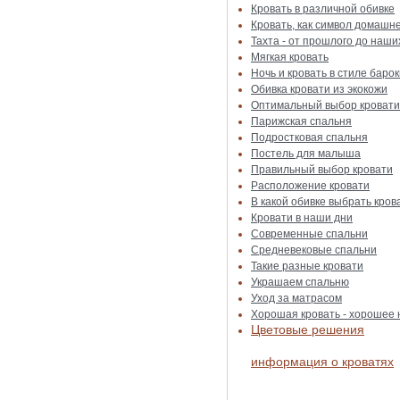
Кровать в различной обивке
Кровать, как символ домашн
Тахта - от прошлого до наши
Мягкая кровать
Ночь и кровать в стиле барок
Обивка кровати из экокожи
Оптимальный выбор кровати
Парижская спальня
Подростковая спальня
Постель для малыша
Правильный выбор кровати
Расположение кровати
В какой обивке выбрать кров
Кровати в наши дни
Современные спальни
Средневековые спальни
Такие разные кровати
Украшаем спальню
Уход за матрасом
Хорошая кровать - хорошее
Цветовые решения
информация о кроватях