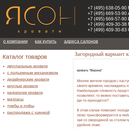
+7 (495) 638-05-90
+7 (495) 669-53-90
+7 (495) 669-57-90
+7 (499) 409-30-38
+7 (499) 409-30-83
о компании
как купить
адреса салонов
Загородный вариант к
Каталог товаров
двуспальные кровати
кровать "Верона"
с подъемным механизмом
дизайнерские кровати
Многие жители городов с наст
круглые кровати
своего времени, наслаждаясь п
Наибольшую сложность предста
недорогие кровати
позволяют, то можно поставит
матрасы
где-то приходится?
тумбы и пуфы
В этом случае помогают походн
распродажа c уценкой
легко трансформируется в люб
чая со смородиной за столом п
удобное ложе.